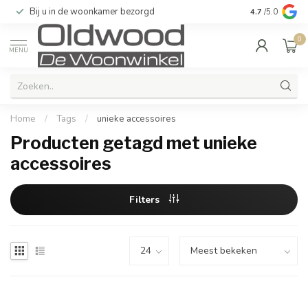
Bij u in de woonkamer bezorgd
Kwaliteit & u
4.7
/5.0
0
MENU
Home
/
Tags
/
unieke accessoires
Producten getagd met unieke
accessoires
Filters