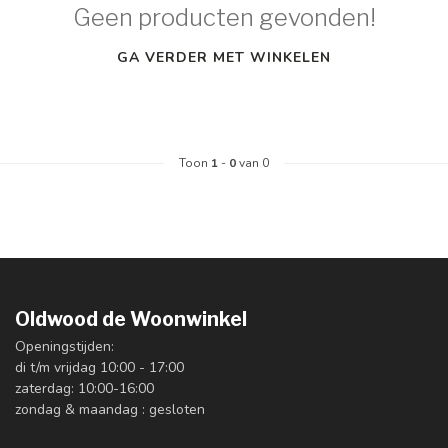
Geen producten gevonden!
GA VERDER MET WINKELEN
Toon
1
-
0
van 0
Oldwood de Woonwinkel
Openingstijden:
di t/m vrijdag 10:00 - 17:00
zaterdag: 10:00-16:00
zondag & maandag : gesloten