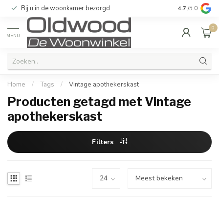
Bij u in de woonkamer bezorgd
Kwaliteit & u
4.7
/5.0
0
MENU
Home
/
Tags
/
Vintage apothekerskast
Producten getagd met Vintage
apothekerskast
Filters