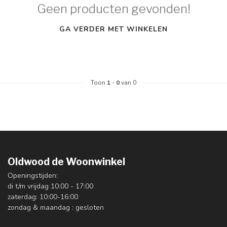
Geen producten gevonden!
GA VERDER MET WINKELEN
Toon
1
-
0
van 0
Oldwood de Woonwinkel
Openingstijden:
di t/m vrijdag 10:00 - 17:00
zaterdag: 10:00-16:00
zondag & maandag : gesloten