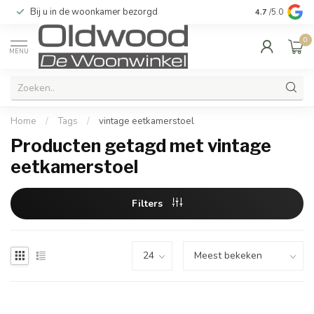
Bij u in de woonkamer bezorgd
Kwaliteit & u
4.7
/5.0
0
MENU
Home
/
Tags
/
vintage eetkamerstoel
Producten getagd met vintage
eetkamerstoel
Filters