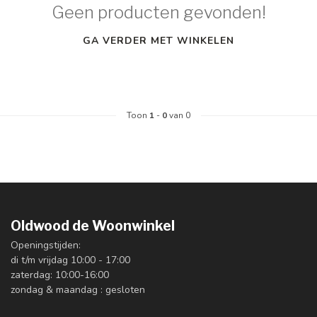
Geen producten gevonden!
GA VERDER MET WINKELEN
Toon
1
-
0
van 0
Oldwood de Woonwinkel
Openingstijden:
di t/m vrijdag 10:00 - 17:00
zaterdag: 10:00-16:00
zondag & maandag : gesloten