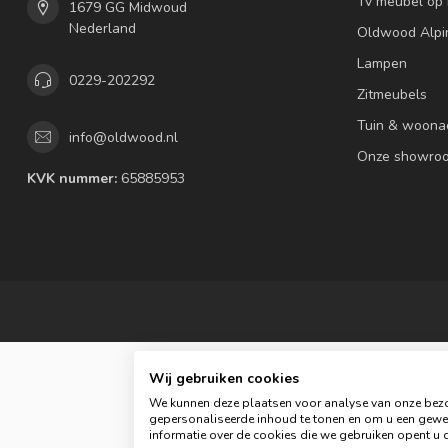
Tv meubel op
1679 GG Midwoud
Nederland
Oldwood Alpi
Lampen
0229-202292
Zitmeubels
Tuin & woona
info@oldwood.nl
Onze showro
KVK nummer:
65885953
Wij gebruiken cookies
We kunnen deze plaatsen voor analyse van onze bezo
gepersonaliseerde inhoud te tonen en om u een gewel
informatie over de cookies die we gebruiken opent u d