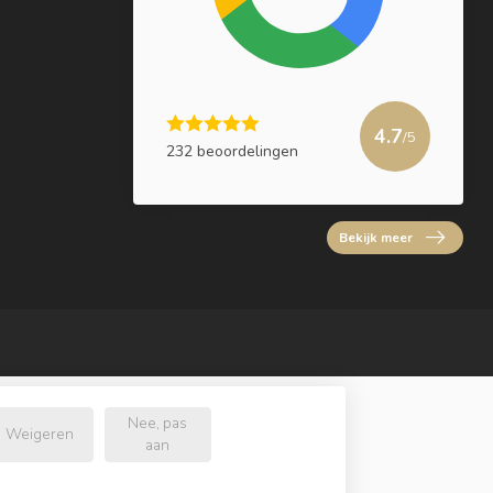
4.7
/5
232 beoordelingen
Bekijk meer
Nee, pas
Weigeren
aan
l