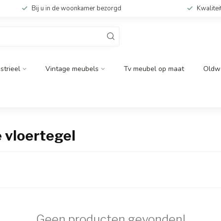
Bij u in de woonkamer bezorgd
Kwalitei
strieel
Vintage meubels
Tv meubel op maat
Oldw
 vloertegel
Geen producten gevonden!