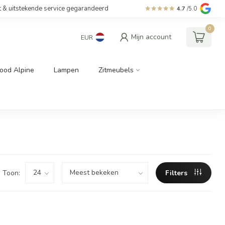
t & uitstekende service gegarandeerd
4.7
/5.0
0
Mijn account
EUR
ood Alpine
Lampen
Zitmeubels
Toon:
Filters