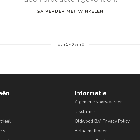
GA VERDER MET WINKELEN
Toon
1
-
0
van 0
eën
Informatie
Algemene voorwaarden
Disclaimer
trieel
Oldwood B.V. Privacy Policy
els
Betaalmethoden