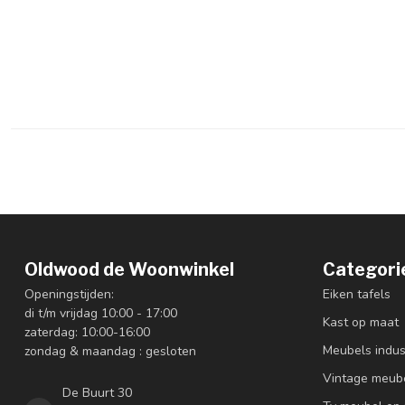
Oldwood de Woonwinkel
Categori
Openingstijden:
Eiken tafels
di t/m vrijdag 10:00 - 17:00
Kast op maat
zaterdag: 10:00-16:00
Meubels indus
zondag & maandag : gesloten
Vintage meub
De Buurt 30