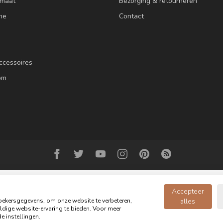
 maat
Bezorging & retourneren
ne
Contact
ccessoires
om
Accepteer
ekersgegevens, om onze website te verbeteren,
alles
dige website-ervaring te bieden. Voor meer
© Copyright 2026 Oldwood de Woonwinkel - Powered by
webshop-service.n
e instellingen.