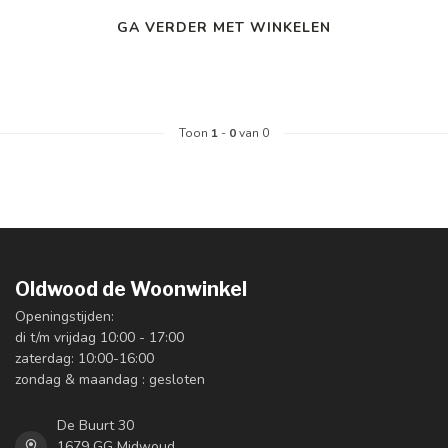
GA VERDER MET WINKELEN
Toon
1
-
0
van 0
Oldwood de Woonwinkel
Openingstijden:
di t/m vrijdag 10:00 - 17:00
zaterdag: 10:00-16:00
zondag & maandag : gesloten
De Buurt 30
1679 GG Midwoud