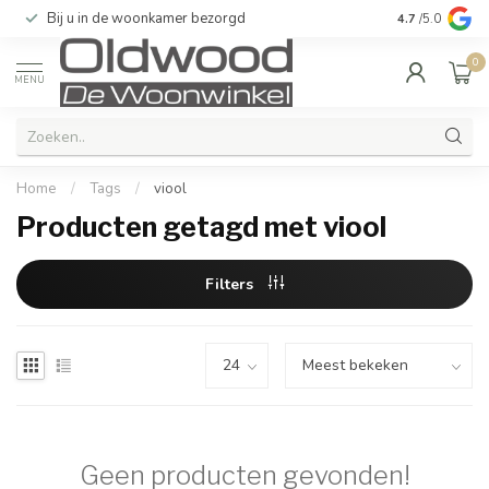
Bij u in de woonkamer bezorgd
Kwaliteit & u
4.7
/5.0
0
MENU
Home
/
Tags
/
viool
Producten getagd met viool
Filters
Geen producten gevonden!