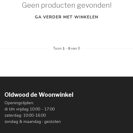
Geen producten gevonden!
GA VERDER MET WINKELEN
Toon
1
-
0
van 0
Oldwood de Woonwinkel
Openingstijden:
di t/m vrijdag 10:00 - 17:00
zaterdag: 10:00-16:00
zondag & maandag : gesloten