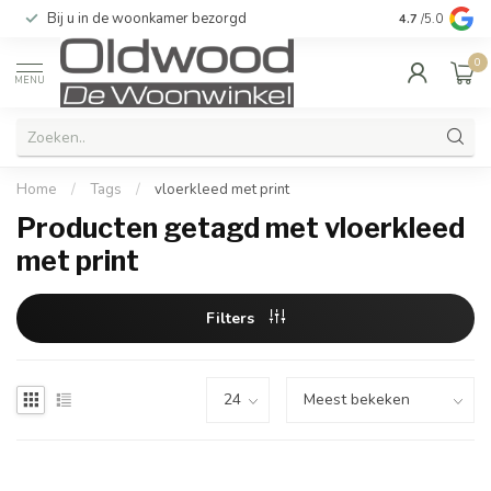
Bij u in de woonkamer bezorgd
Kwaliteit & u
4.7
/5.0
0
MENU
Home
/
Tags
/
vloerkleed met print
Producten getagd met vloerkleed
met print
Filters