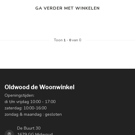
GA VERDER MET WINKELEN
Toon
1
-
0
van 0
Oldwood de Woonwinkel
Openingstijden:
di t/m vrijdag 10:00 - 17:00
zaterdag: 10:00-16:00
zondag & maandag : gesloten
De Buurt 30
1679 GG Midwoud