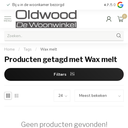
Bij u in de woonkamer bezorgd
Kwaliteit & u
4.7
/5.0
0
MENU
Home
/
Tags
/
Wax melt
Producten getagd met Wax melt
Filters
Geen producten gevonden!