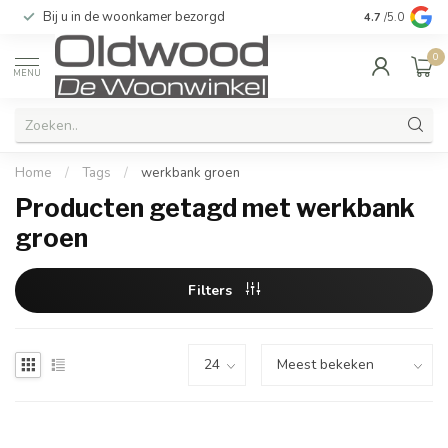
Bij u in de woonkamer bezorgd
Kwaliteit & u
4.7
/5.0
0
MENU
Home
/
Tags
/
werkbank groen
Producten getagd met werkbank
groen
Filters