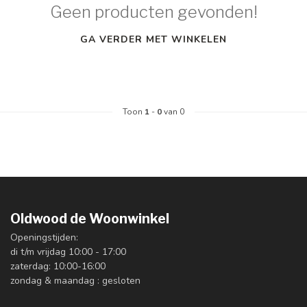
Geen producten gevonden!
GA VERDER MET WINKELEN
Toon
1
-
0
van 0
Oldwood de Woonwinkel
Openingstijden:
di t/m vrijdag 10:00 - 17:00
zaterdag: 10:00-16:00
zondag & maandag : gesloten