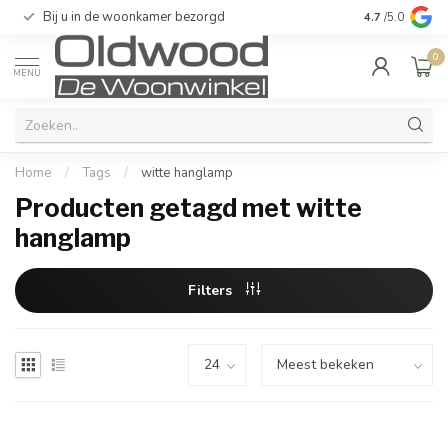
Bij u in de woonkamer bezorgd
Kwaliteit & u
4.7
/5.0
0
MENU
Home
/
Tags
/
witte hanglamp
Producten getagd met witte
hanglamp
Filters