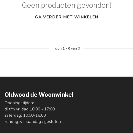
Geen producten gevonden!
GA VERDER MET WINKELEN
Toon
1
-
0
van 0
Oldwood de Woonwinkel
Openingstijden:
di t/m vrijdag 10:00 - 17:00
zaterdag: 10:00-16:00
zondag & maandag : gesloten