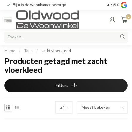
Bij u in de woonkamer bezorgd
Kwaliteit & u
4.7
/5.0
0
MENU
Home
/
Tags
/
zacht vloerkleed
Producten getagd met zacht
vloerkleed
Filters