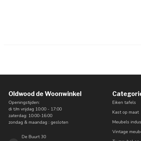
Oldwood de Woonwinkel
Categori
Openingstijden:
Eiken tafels
di t/m vrijdag 10:00 - 17:00
Kast op maat
zaterdag: 10:00-16:00
Meubels indus
zondag & maandag : gesloten
Vintage meub
De Buurt 30