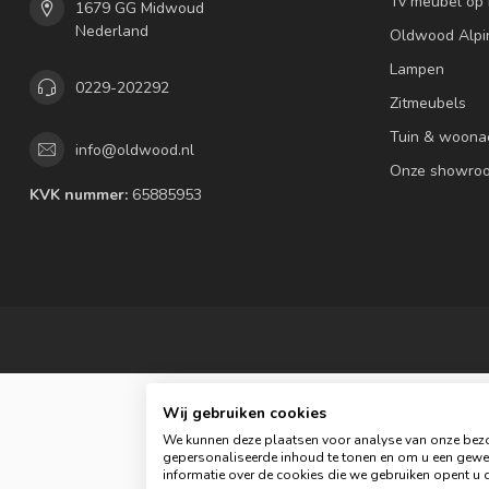
Tv meubel op
1679 GG Midwoud
Nederland
Oldwood Alpi
Lampen
0229-202292
Zitmeubels
Tuin & woona
info@oldwood.nl
Onze showro
KVK nummer:
65885953
Wij gebruiken cookies
We kunnen deze plaatsen voor analyse van onze bezo
gepersonaliseerde inhoud te tonen en om u een gewel
informatie over de cookies die we gebruiken opent u d