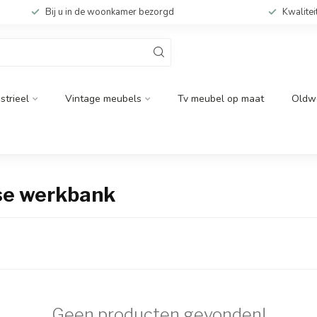
Bij u in de woonkamer bezorgd
Kwalitei
strieel
Vintage meubels
Tv meubel op maat
Oldw
se werkbank
Geen producten gevonden!