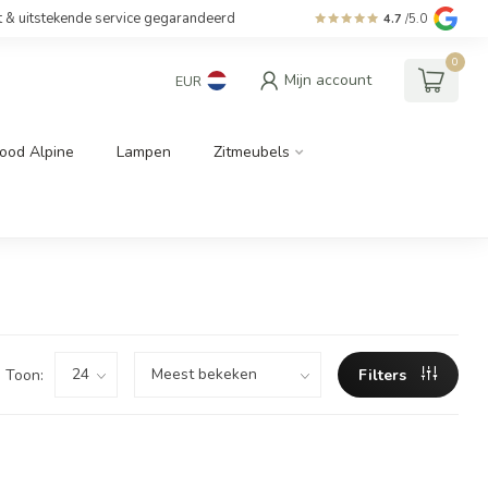
t & uitstekende service gegarandeerd
4.7
/5.0
0
Mijn account
EUR
ood Alpine
Lampen
Zitmeubels
Toon:
Filters