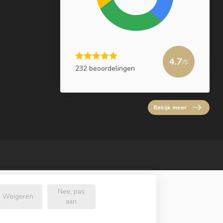
4.7
/5
232 beoordelingen
Bekijk meer
Nee, pas
Weigeren
aan
l