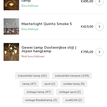
lamp
€495,00
Beschikbaar
Masterlight Quinto Smoke 5
€419,00
Beschikbaar
Gewei lamp Oostenrijkse stijl |
Alpen hanglamp
€795,00
Niet beschikbaar
industriële lamp
(42)
industriële lampen
(104)
lamp
(47)
spot
(2)
unieke lamp
(5)
vintage lamp
(47)
vintage spot
(2)
vintage theaterlamp
(3)
zoeklicht
(2)