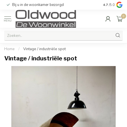
Bij u in de woonkamer bezorgd
Kwaliteit & u
4.7
/5.0
0
MENU
Home
/
Vintage / industriële spot
Vintage / industriële spot