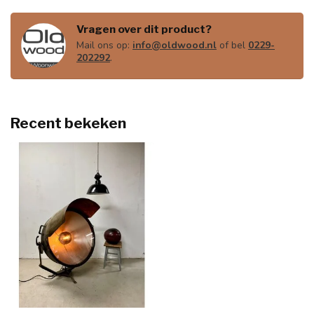
Vragen over dit product?
Mail ons op:
info@oldwood.nl
of bel
0229-
202292
.
Recent bekeken