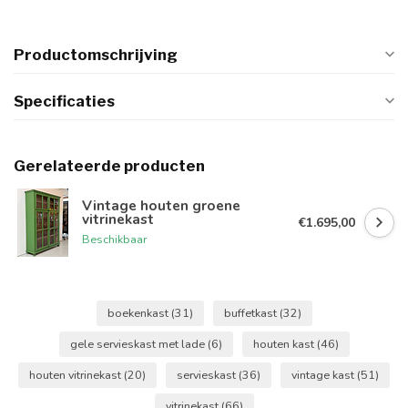
Productomschrijving
Specificaties
Gerelateerde producten
Vintage houten groene
vitrinekast
€1.695,00
Beschikbaar
boekenkast
(31)
buffetkast
(32)
gele servieskast met lade
(6)
houten kast
(46)
houten vitrinekast
(20)
servieskast
(36)
vintage kast
(51)
vitrinekast
(66)