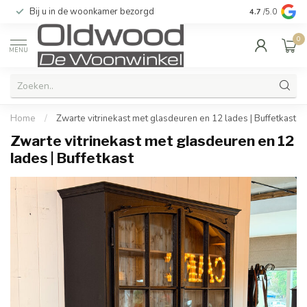
Bij u in de woonkamer bezorgd
Kwaliteit & u
4.7
/5.0
0
MENU
Home
/
Zwarte vitrinekast met glasdeuren en 12 lades | Buffetkast
Zwarte vitrinekast met glasdeuren en 12
lades | Buffetkast