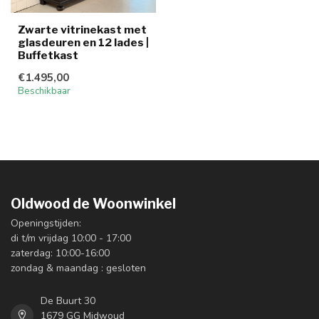
Zwarte vitrinekast met
glasdeuren en 12 lades |
Buffetkast
€1.495,00
Beschikbaar
Oldwood de Woonwinkel
Openingstijden:
di t/m vrijdag 10:00 - 17:00
zaterdag: 10:00-16:00
zondag & maandag : gesloten
De Buurt 30
1679 GG Midwoud