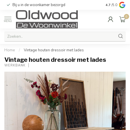
Bij u in de woonkamer bezorgd
Kwaliteit & u
4.7
/5.0
0
MENU
Home
/
Vintage houten dressoir met lades
Vintage houten dressoir met lades
WERKBANK