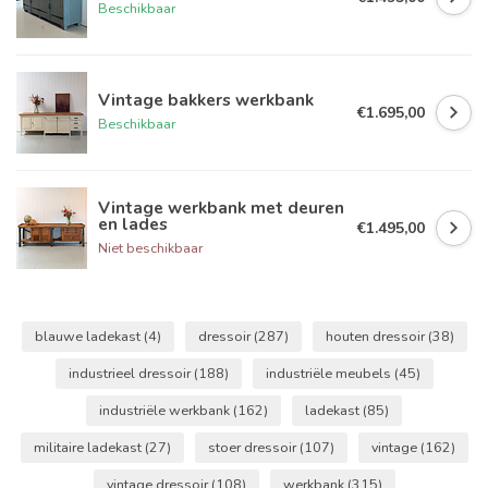
Beschikbaar
Vintage bakkers werkbank
€1.695,00
Beschikbaar
Vintage werkbank met deuren
en lades
€1.495,00
Niet beschikbaar
blauwe ladekast
(4)
dressoir
(287)
houten dressoir
(38)
industrieel dressoir
(188)
industriële meubels
(45)
industriële werkbank
(162)
ladekast
(85)
militaire ladekast
(27)
stoer dressoir
(107)
vintage
(162)
vintage dressoir
(108)
werkbank
(315)