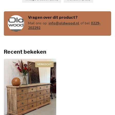
Vragen over dit product?
Mail ons op:
info@oldwood.nl
of bel
0229-
202292
.
Recent bekeken
VERKOCHT