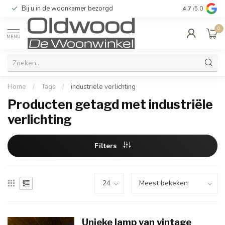
Bij u in de woonkamer bezorgd
Kwaliteit & u
4.7
/5.0
0
MENU
Home
/
Tags
/
industriële verlichting
Producten getagd met industriële
verlichting
Filters
Unieke lamp van vintage